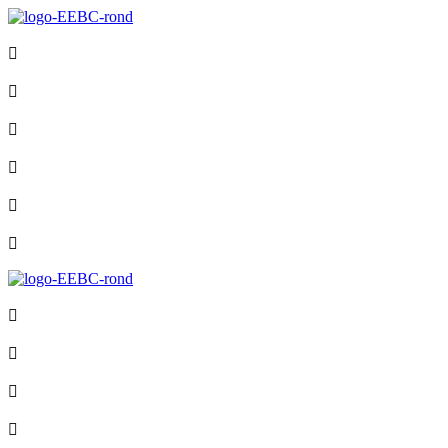









